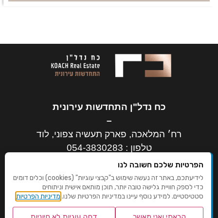
כח נדל"ן התחדשות עירונית
–
רח׳ המלאכה, פארק תעשיה צפוני, לוד
טלפון :
054-3830283
דוא"ל :
nadlan@koach-ins.co.il
הפרטיות שלכם חשובה לנו
לידיעתכם, באתר זה נעשה שימוש ב"קבצי עוגיות" (cookies) וכלים דומים
כדי לספק חוויית גלישה טובה יותר, תוכן מותאם אישית וניתוחים
סטטיסטיים. למידע נוסף עיינו במדיניות הפרטיות שלנו.
מדיניות הפרטיות
קראתי ואני מאשר
דחה עוגיות לא חיוניות